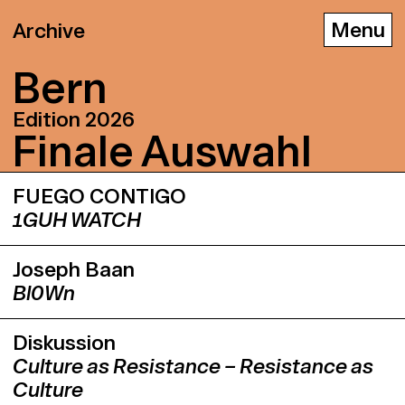
Archive
Bern
Edition 2026
Fi­na­le Aus­wahl
D
E
F
FUEGO CONTIGO
1GUH WATCH
Joseph Baan
Bl0Wn
Diskussion
Culture as Resistance – Resistance as
Culture