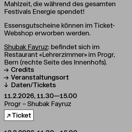
Mahlzeit, die während des gesamten
Festivals Energie spendet!
Essensgutscheine können im Ticket-
Webshop erworben werden.
Shubak Fayruz
: befindet sich im
Restaurant «Lehrerzimmer» im Progr,
Bern (rechte Seite des Innenhofs).
Credits
Veranstaltungsort
Webseite
Daten/Tickets
https://www.shubakfayruz.ch/
Progr – Shubak Fayruz
11.2.2026, 11.30—15.00
Waisenhausplatz 30, 3011 Berne
Google Maps
Progr – Shubak Fayruz
↗ Ticket