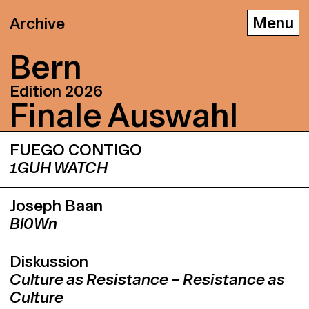
Archive
Bern
Edition 2026
Fi­na­le Aus­wahl
D
E
F
FUEGO CONTIGO
1GUH WATCH
Joseph Baan
Bl0Wn
Diskussion
Culture as Resistance – Resistance as
Culture