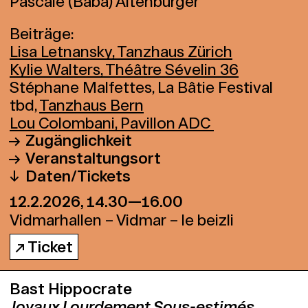
Pascale (Baba) Altenburger
Beiträge:
Lisa Letnansky, Tanzhaus Zürich
Kylie Walters, Théâtre Sévelin 36
Stéphane Malfettes, La Bâtie Festival
tbd,
Tanzhaus Bern
Lou Colombani, Pavillon ADC
Zugänglichkeit
Veranstaltungsort
Die Bühnenräume und Toiletten in den
Daten/Tickets
Vidmarhallen sind sind für Menschen mit
Vidmarhallen – Vidmar – le beizli
12.2.2026, 14.30—16.00
Rollstuhl zugänglich und es gibt
Könizstrasse 111, 3008 Bern
nahegelegene, ausgeschilderte
Google Maps
Vidmarhallen – Vidmar – le beizli
Parkplätze für Besuchende mit
↗ Ticket
Mobilitätsbehinderungen.
Bast Hippocrate
Joyaux Lourdement Sous-estimés