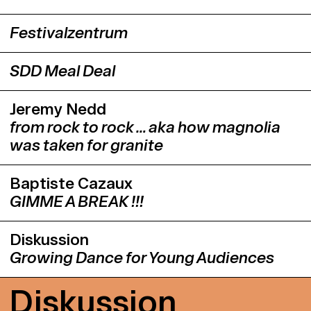
Festivalzentrum
SDD Meal Deal
Jeremy Nedd
from rock to rock … aka how magnolia
was taken for granite
Baptiste Cazaux
GIMME A BREAK !!!
Diskussion
Growing Dance for Young Audiences
Diskussion