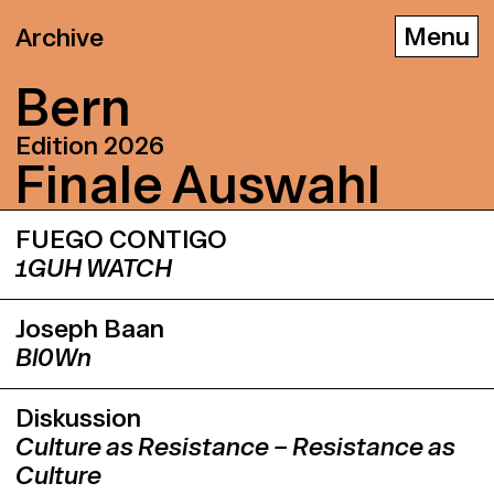
Archive
Bern
Edition 2026
Fi­na­le Aus­wahl
D
E
F
FUEGO CONTIGO
1GUH WATCH
Joseph Baan
Bl0Wn
Diskussion
Culture as Resistance – Resistance as
Culture