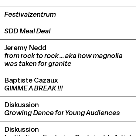
Festivalzentrum
SDD Meal Deal
Jeremy Nedd
from rock to rock … aka how magnolia
was taken for granite
Baptiste Cazaux
GIMME A BREAK !!!
Diskussion
Growing Dance for Young Audiences
Diskussion