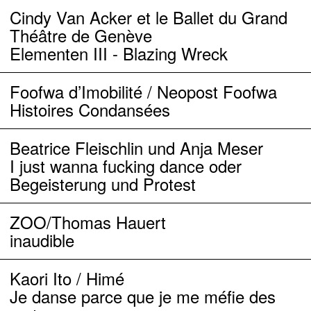
mouvement, Katia Berger
PDF
Cindy Van Acker et le Ballet du Grand
1.02.17, Tribune de Genève, Genève,
Théâtre de Genève
ville de danse !, Jean-François Mabut
Elementen III - Blazing Wreck
PDF
2.02.17, Tribune de Genève, Cindy Van
Foofwa d’Imobilité / Neopost Foofwa
Acker brise les digues, Katia Berger
Histoires Condansées
PDF
3.02.17, Le Temps, Le grand bal des
Beatrice Fleischlin und Anja Meser
chorégraphes, Alexandre Demidoff
PDF
I just wanna fucking dance oder
2.02.17, Le Temps, L’ode maritime
Begeisterung und Protest
sublime de Cindy Van Acker, Alexandre
Demidoff
PDF
ZOO/Thomas Hauert
3.02.17, Le Temps, Comment Genève
inaudible
s’est mise à chérir la danse, Alexandre
Demidoff
PDF
Kaori Ito / Himé
3.02.17, Le Monde, Montée de sève
Je danse parce que je me méfie des
chorégraphique à Genève, Rosita