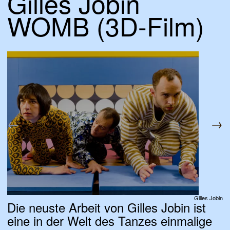
Gilles Jobin
VIDEO
WOMB (3D-Film)
01.05.17, Magazin tanz, Thomas
Hauert, Lilo Weber
PDF
←
→
Gilles Jobin
Die neuste Arbeit von Gilles Jobin ist
eine in der Welt des Tanzes einmalige