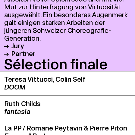
Mut zur Hinterfragung von Virtuosität
ausgewählt. Ein besonderes Augenmerk
galt einigen starken Arbeiten der
jüngeren Schweizer Choreografie-
Generation.
Jury
Partner
Dr. Adriana Almeida Pees, Künstlerische
Sé­lec­tion fi­nale
Leiterin und Kuratorin Tanz, Theater
Junges Theater Basel
Freiburg
Kaserne Basel
Teresa Vittucci, Colin Self
Selina Beghetto, Dramaturgin, Luzern
ROXY Birsfelden
DOOM
Rares Donca, Leiter L’Abri, Genf
Neues Theater Dornach
Foofwa d’Imobilité, Choreograf
Theater Basel
Ruth Childs
Sandro Lunin, Künstlerischer Leiter,
Vorstadttheater Basel
fantasia
Kaserne Basel
Als einziger Künstler der Jury, verfügte
Foofwa d’Imobilité über die Möglichkeit,
La PP / Romane Peytavin & Pierre Piton