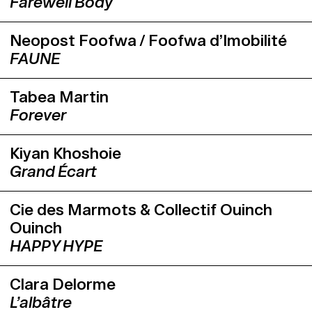
ein eigenes Werk an den Swiss Dance
Farewell Body
Days zu zeigen.
Neopost Foofwa / Foofwa d’Imobilité
FAUNE
Tabea Martin
Forever
Kiyan Khoshoie
Grand Écart
Cie des Marmots & Collectif Ouinch
Ouinch
HAPPY HYPE
Clara Delorme
L’albâtre