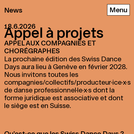
News
18.6.2026
Ap­pel à pro­jets
APPEL AUX COMPAGNIES ET
D
E
F
CHORÉGRAPHES
La prochaine édition des Swiss Dance
Days aura lieu à Genève en février 2028.
Nous invitons toutes les
compagnies/collectifs/producteur·ice·x·s
de danse professionnel·le·x·s dont la
forme juridique est associative et dont
le siège est en Suisse.
Qu’est-ce que les Swiss Dance Days ?