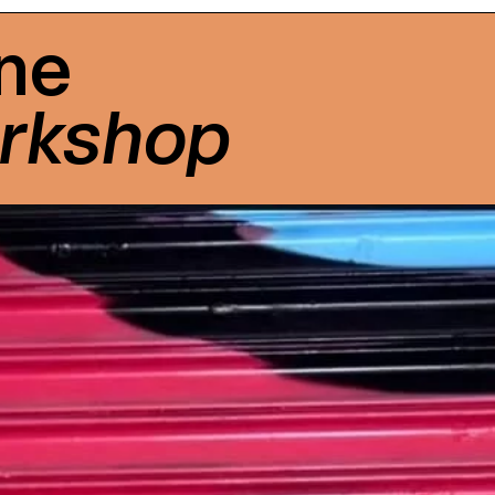
ne
rkshop